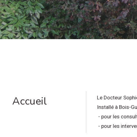
Chirurgie maxillo-faciale à Bois-Guillaume - pr
à la Clinique Héméra d'Yvetot
Accueil
Le Docteur Sophie
Installé à Bois-Gu
- pour les consul
- pour les interv