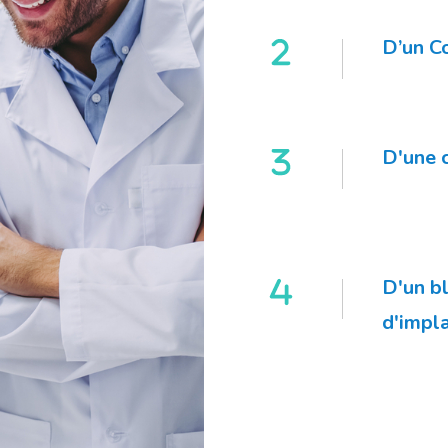
D’un C
D'une 
D'un bl
d'impl